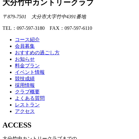
大分竹中カントリークラブ
〒879-7501 大分市大字竹中4391番地
TEL：097-597-3180 FAX：097-597-6110
コース紹介
会員募集
おすすめの過ごし方
お知らせ
料金プラン
イベント情報
競技成績
採用情報
クラブ概要
よくある質問
レストラン
アクセス
ACCESS
大分竹中カントリークラブまでの