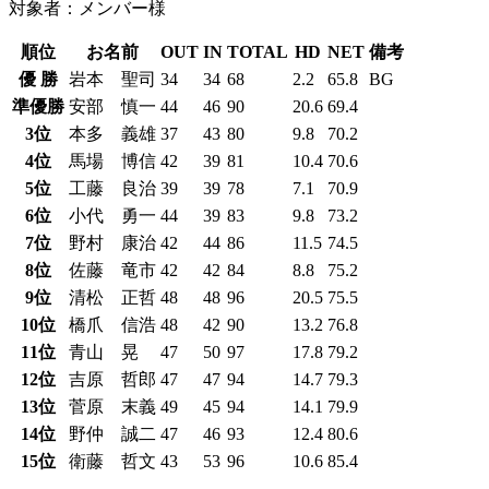
対象者：メンバー様
順位
お名前
OUT
IN
TOTAL
HD
NET
備考
優 勝
岩本 聖司
34
34
68
2.2
65.8
BG
準優勝
安部 慎一
44
46
90
20.6
69.4
3位
本多 義雄
37
43
80
9.8
70.2
4位
馬場 博信
42
39
81
10.4
70.6
5位
工藤 良治
39
39
78
7.1
70.9
6位
小代 勇一
44
39
83
9.8
73.2
7位
野村 康治
42
44
86
11.5
74.5
8位
佐藤 竜市
42
42
84
8.8
75.2
9位
清松 正哲
48
48
96
20.5
75.5
10位
橋爪 信浩
48
42
90
13.2
76.8
11位
青山 晃
47
50
97
17.8
79.2
12位
吉原 哲郎
47
47
94
14.7
79.3
13位
菅原 末義
49
45
94
14.1
79.9
14位
野仲 誠二
47
46
93
12.4
80.6
15位
衛藤 哲文
43
53
96
10.6
85.4