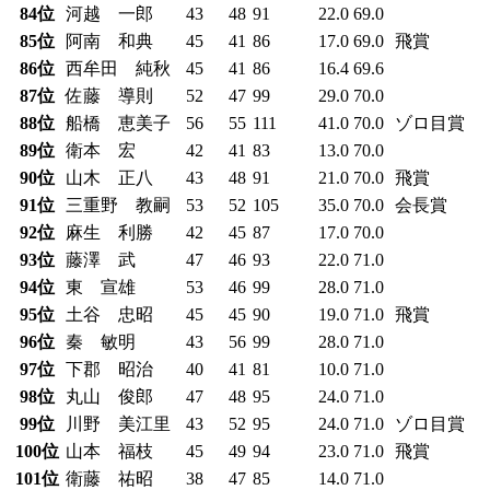
84位
河越 一郎
43
48
91
22.0
69.0
85位
阿南 和典
45
41
86
17.0
69.0
飛賞
86位
西牟田 純秋
45
41
86
16.4
69.6
87位
佐藤 導則
52
47
99
29.0
70.0
88位
船橋 恵美子
56
55
111
41.0
70.0
ゾロ目賞
89位
衛本 宏
42
41
83
13.0
70.0
90位
山木 正八
43
48
91
21.0
70.0
飛賞
91位
三重野 教嗣
53
52
105
35.0
70.0
会長賞
92位
麻生 利勝
42
45
87
17.0
70.0
93位
藤澤 武
47
46
93
22.0
71.0
94位
東 宣雄
53
46
99
28.0
71.0
95位
土谷 忠昭
45
45
90
19.0
71.0
飛賞
96位
秦 敏明
43
56
99
28.0
71.0
97位
下郡 昭治
40
41
81
10.0
71.0
98位
丸山 俊郎
47
48
95
24.0
71.0
99位
川野 美江里
43
52
95
24.0
71.0
ゾロ目賞
100位
山本 福枝
45
49
94
23.0
71.0
飛賞
101位
衛藤 祐昭
38
47
85
14.0
71.0