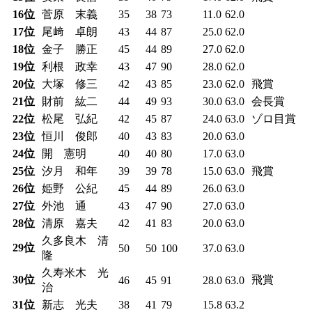
16位
菅原 末義
35
38
73
11.0
62.0
17位
尾﨑 卓朗
43
44
87
25.0
62.0
18位
金子 勝正
45
44
89
27.0
62.0
19位
利根 政幸
43
47
90
28.0
62.0
20位
大塚 修三
42
43
85
23.0
62.0
飛賞
21位
財前 紘二
44
49
93
30.0
63.0
会長賞
22位
松尾 弘紀
42
45
87
24.0
63.0
ゾロ目賞
23位
恒川 俊郎
40
43
83
20.0
63.0
24位
開 憲明
40
40
80
17.0
63.0
25位
汐月 和年
39
39
78
15.0
63.0
飛賞
26位
姫野 公紀
45
44
89
26.0
63.0
27位
外池 通
43
47
90
27.0
63.0
28位
清原 嘉夫
42
41
83
20.0
63.0
久多良木 清
29位
50
50
100
37.0
63.0
隆
久寿米木 光
30位
飛賞
46
45
91
28.0
63.0
治
31位
新志 光夫
38
41
79
15.8
63.2