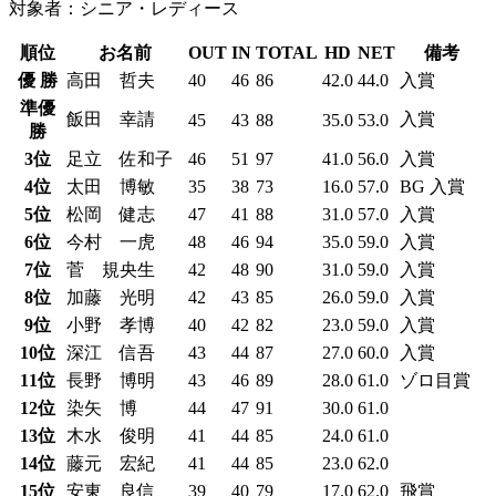
対象者：シニア・レディース
順位
お名前
OUT
IN
TOTAL
HD
NET
備考
優 勝
高田 哲夫
40
46
86
42.0
44.0
入賞
準優
飯田 幸請
入賞
45
43
88
35.0
53.0
勝
3位
足立 佐和子
46
51
97
41.0
56.0
入賞
4位
太田 博敏
35
38
73
16.0
57.0
BG 入賞
5位
松岡 健志
47
41
88
31.0
57.0
入賞
6位
今村 一虎
48
46
94
35.0
59.0
入賞
7位
菅 規央生
42
48
90
31.0
59.0
入賞
8位
加藤 光明
42
43
85
26.0
59.0
入賞
9位
小野 孝博
40
42
82
23.0
59.0
入賞
10位
深江 信吾
43
44
87
27.0
60.0
入賞
11位
長野 博明
43
46
89
28.0
61.0
ゾロ目賞
12位
染矢 博
44
47
91
30.0
61.0
13位
木水 俊明
41
44
85
24.0
61.0
14位
藤元 宏紀
41
44
85
23.0
62.0
15位
安東 良信
39
40
79
17.0
62.0
飛賞