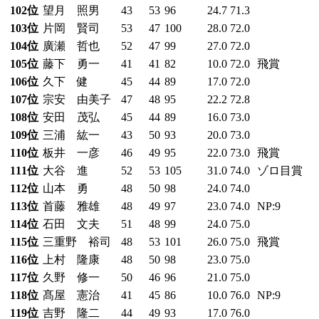
102位
望月 照男
43
53
96
24.7
71.3
103位
片岡 賢司
53
47
100
28.0
72.0
104位
廣瀬 哲也
52
47
99
27.0
72.0
105位
藤下 勇一
41
41
82
10.0
72.0
飛賞
106位
久下 健
45
44
89
17.0
72.0
107位
宗安 由美子
47
48
95
22.2
72.8
108位
安田 茂弘
45
44
89
16.0
73.0
109位
三浦 紘一
43
50
93
20.0
73.0
110位
板井 一彦
46
49
95
22.0
73.0
飛賞
111位
大谷 進
52
53
105
31.0
74.0
ゾロ目賞
112位
山本 勇
48
50
98
24.0
74.0
113位
首藤 雅雄
48
49
97
23.0
74.0
NP:9
114位
石田 文夫
51
48
99
24.0
75.0
115位
三重野 裕司
48
53
101
26.0
75.0
飛賞
116位
上村 隆康
48
50
98
23.0
75.0
117位
久野 修一
50
46
96
21.0
75.0
118位
髙屋 憲治
41
45
86
10.0
76.0
NP:9
119位
吉野 隆二
44
49
93
17.0
76.0