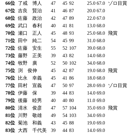
66位
了戒 博人
47
45
92
25.0
67.0
ゾロ目賞
67位
吉良 賢治
41
46
87
20.0
67.0
68位
佐藤 政治
42
47
89
22.0
67.0
69位
武口 春利
40
41
81
13.0
68.0
70位
瀬口 正人
45
48
93
25.0
68.0
飛賞
71位
田中 純二
54
45
99
31.0
68.0
72位
佐藤 安生
55
52
107
39.0
68.0
73位
藤野 正美
39
43
82
14.0
68.0
74位
牧野 廣
52
50
102
34.0
68.0
75位
渕 俊伸
45
42
87
19.0
68.0
飛賞
76位
比永 幸義
45
41
86
18.0
68.0
77位
田村 宣義
47
50
97
28.0
69.0
ゾロ目賞
78位
伊藤 保
39
44
83
14.0
69.0
79位
後藤 睦男
40
40
80
11.0
69.0
80位
清水 俊彦
47
57
104
35.0
69.0
飛賞
81位
川野 敬雄
49
54
103
34.0
69.0
82位
菊池 和義
43
45
88
19.0
69.0
83位
大西 千代美
39
44
83
14.0
69.0