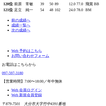
120位
前原 常敏
39
50
89
12.0
77.0
飛賞 BB
121位
足立 純一
54
48
102
24.0
78.0
BM
前
の成績
へ
成績一覧へ
次
の成績
へ
Web 予約はこちら
お問い合わせフォーム
お電話はこちらから
097-597-3180
【営業時間】7:00〜18:00／年中無休
Web 会員ログイン
Web 新規会員登録
〒879-7501 大分市大字竹中4391番地