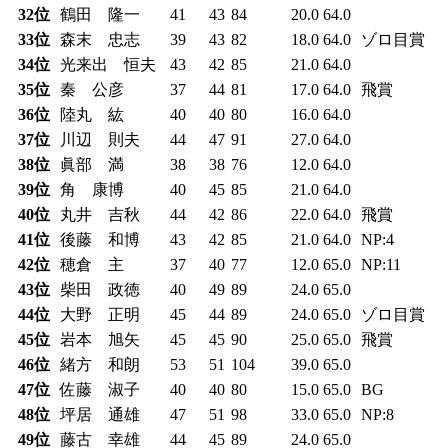
32位
鶴田 隆一
41
43
84
20.0
64.0
33位
森末 忠志
39
43
82
18.0
64.0
ゾロ目賞
34位
光来出 恒夫
43
42
85
21.0
64.0
35位
秦 公彦
37
44
81
17.0
64.0
飛賞
36位
陸丸 紘
40
40
80
16.0
64.0
37位
川辺 則夫
44
47
91
27.0
64.0
38位
眞部 満
38
38
76
12.0
64.0
39位
角 康博
40
45
85
21.0
64.0
40位
丸井 吉秋
44
42
86
22.0
64.0
飛賞
41位
後藤 和博
43
42
85
21.0
64.0
NP:4
42位
穂倉 主
37
40
77
12.0
65.0
NP:11
43位
柴田 政徳
40
49
89
24.0
65.0
44位
大野 正明
45
44
89
24.0
65.0
ゾロ目賞
45位
岩本 旭矢
45
45
90
25.0
65.0
飛賞
46位
緒方 和朗
53
51
104
39.0
65.0
47位
佐藤 淑子
40
40
80
15.0
65.0
BG
48位
坪居 通雄
47
51
98
33.0
65.0
NP:8
49位
藤古 幸雄
44
45
89
24.0
65.0