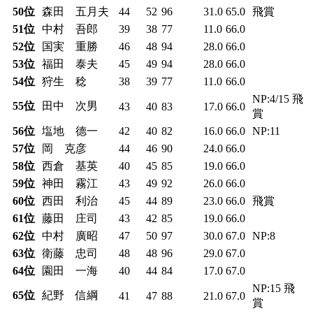
50位
森田 五月夫
44
52
96
31.0
65.0
飛賞
51位
中村 吾郎
39
38
77
11.0
66.0
52位
国実 重勝
46
48
94
28.0
66.0
53位
福田 泰夫
45
49
94
28.0
66.0
54位
狩生 稔
38
39
77
11.0
66.0
NP:4/15 飛
55位
田中 次男
43
40
83
17.0
66.0
賞
56位
塩地 德一
42
40
82
16.0
66.0
NP:11
57位
岡 克彦
44
46
90
24.0
66.0
58位
西倉 基英
40
45
85
19.0
66.0
59位
神田 霧江
43
49
92
26.0
66.0
60位
西田 利治
45
44
89
23.0
66.0
飛賞
61位
藤田 庄司
43
42
85
19.0
66.0
62位
中村 廣昭
47
50
97
30.0
67.0
NP:8
63位
衛藤 忠司
48
48
96
29.0
67.0
64位
園田 一海
40
44
84
17.0
67.0
NP:15 飛
65位
紀野 信綱
41
47
88
21.0
67.0
賞