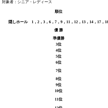
対象者：シニア・レディース
順位
隠しホール 1，2，3，6，7，9，11，12，13，14，17，1
優 勝
準優勝
3位
4位
5位
6位
7位
8位
9位
10位
11位
12位