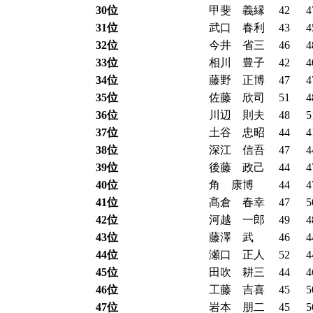
30位
甲斐 義縁
42
4
31位
武口 春利
43
4
32位
今井 省三
46
4
33位
相川 豊子
42
4
34位
藤野 正博
47
4
35位
佐藤 欣司
51
4
36位
川辺 則夫
48
5
37位
土谷 忠昭
44
4
38位
深江 信吾
47
4
39位
後藤 政己
44
4
40位
角 康博
44
4
41位
髙倉 春幸
47
5
42位
河越 一郎
49
4
43位
藤澤 武
46
4
44位
瀬口 正人
52
4
45位
田吹 耕三
44
4
46位
工藤 吉喜
45
5
47位
岩本 朋二
45
5