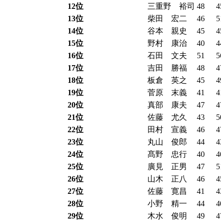
12位
三重野 裕司
48
4
13位
柴田 宏二
46
5
14位
谷本 親史
45
4
15位
野村 康治
40
4
16位
石田 文夫
51
5
17位
吉田 勝福
48
4
18位
板倉 英之
45
4
19位
菅原 末義
41
4
20位
真部 康夫
47
4
21位
佐藤 尤久
43
5
22位
田村 宣義
46
4
23位
丸山 俊郎
44
4
24位
髙野 忠行
40
4
25位
廣見 正男
47
5
26位
山木 正八
46
4
27位
佐藤 寛昌
41
4
28位
小野 精一
44
4
29位
木水 俊明
49
4