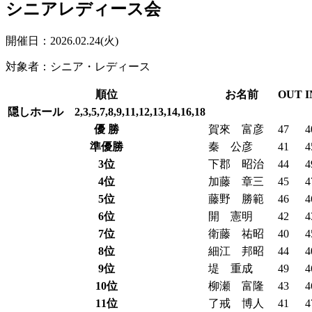
シニアレディース会
開催日：2026.02.24(火)
対象者：シニア・レディース
順位
お名前
OUT
I
隠しホール 2,3,5,7,8,9,11,12,13,14,16,18
優 勝
賀來 富彦
47
4
準優勝
秦 公彦
41
4
3位
下郡 昭治
44
4
4位
加藤 章三
45
4
5位
藤野 勝範
46
4
6位
開 憲明
42
4
7位
衛藤 祐昭
40
4
8位
細江 邦昭
44
4
9位
堤 重成
49
4
10位
柳瀬 富隆
43
4
11位
了戒 博人
41
4