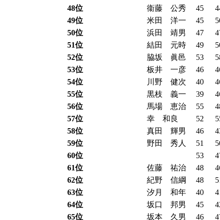
48位
衞藤 公秀
45
4
49位
米田 洋一
45
5
50位
浜田 靖男
47
4
51位
結田 元時
49
5
52位
脇坂 眞邑
53
5
53位
板井 一彦
46
4
54位
川野 健次
40
4
55位
黒枝 義一
39
4
56位
馬場 恵治
55
4
57位
幸 和良
52
5
58位
真田 輝男
46
4
59位
野田 秀人
51
5
60位
53
4
61位
佐藤 祐治
48
4
62位
紀野 信綱
48
5
63位
汐月 和年
40
4
64位
坂口 邦男
45
4
65位
坂本 久男
46
4