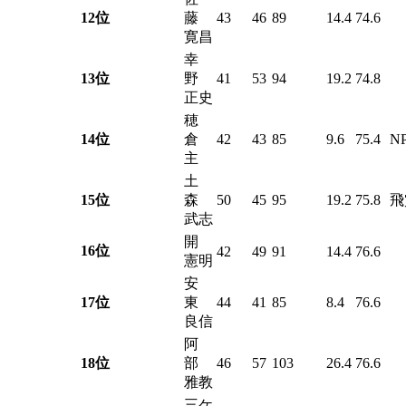
12位
藤
43
46
89
14.4
74.6
寛昌
幸
13位
野
41
53
94
19.2
74.8
正史
穂
14位
倉
42
43
85
9.6
75.4
NP
主
土
15位
森
50
45
95
19.2
75.8
飛
武志
開
16位
42
49
91
14.4
76.6
憲明
安
17位
東
44
41
85
8.4
76.6
良信
阿
18位
部
46
57
103
26.4
76.6
雅教
三ケ