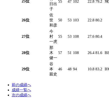
25位
飛
55
47
102
22.8
79.2
日出
子
佐
26位
世
50
53
103
22.8
80.2
和彦
今
27位
村
55
53
108
27.6
80.4
一虎
那
28位
木
57
51
108
26.4
81.6
B
健一
谷
29位
本
46
48
94
10.8
83.2
B
親史
前
の成績
へ
成績一覧へ
次
の成績
へ