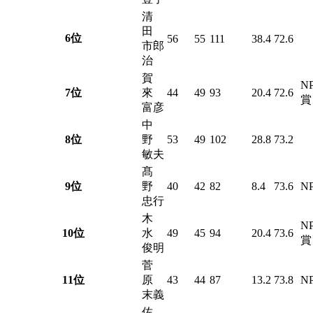
清
田
6位
56
55
111
38.4
72.6
市郎
治
賀
NP
7位
來
44
49
93
20.4
72.6
賞
富彦
中
8位
野
53
49
102
28.8
73.2
敏夫
髙
9位
野
40
42
82
8.4
73.6
NP
忠行
木
NP
10位
水
49
45
94
20.4
73.6
賞
俊明
菅
11位
原
43
44
87
13.2
73.8
NP
末義
佐