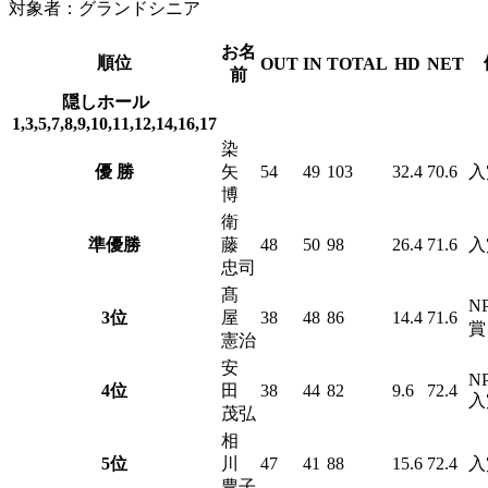
対象者：グランドシニア
お名
順位
OUT
IN
TOTAL
HD
NET
前
隠しホール
1,3,5,7,8,9,10,11,12,14,16,17
染
優 勝
矢
54
49
103
32.4
70.6
入
博
衛
準優勝
藤
48
50
98
26.4
71.6
入
忠司
髙
NP
3位
屋
38
48
86
14.4
71.6
賞
憲治
安
NP
4位
田
38
44
82
9.6
72.4
入
茂弘
相
5位
川
47
41
88
15.6
72.4
入
豊子