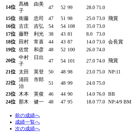
髙橋 由美
14位
47
52
99
28.0
71.0
子
15位
衛藤 忠司
47
51
98
25.0
73.0
飛賞
16位
古庄 吉弘
54
54
108
35.0
73.0
17位
藤野 利光
38
43
81
8.0
73.0
18位
田村 常喜
44
43
87
14.0
73.0
会長賞
19位
佐世 和彦
48
52
100
26.0
74.0
中村 日出
20位
飛賞
47
54
101
27.0
74.0
子
21位
太田 英登
50
48
98
23.0
75.0
NP:11
清田 市郎
22位
51
48
99
24.0
75.0
治
23位
木本 英俊
46
44
90
14.0
76.0
BB
24位
那木 健一
48
47
95
18.0
77.0
NP:4/9 BM
前
の成績
へ
成績一覧へ
次
の成績
へ