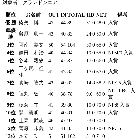
対象者：グランドシニア
順位
お名前
OUT
IN
TOTAL
HD
NET
備考
優 勝
染矢 博
45
44
89
31.0
58.0
入賞
準優
藤原 眞一
入賞
43
40
83
24.0
59.0
勝
3位
阿南 義文
50
54
104
39.0
65.0
入賞
4位
篠田 利治
40
44
84
19.0
65.0
NP:4/9 入賞
5位
谷本 親史
41
42
83
17.0
66.0
入賞
三ケ尻 征
6位
入賞
41
43
84
17.0
67.0
生
7位
實崎 隆夫
43
40
83
14.8
68.2
NP:15 入賞
NP:11 BG 入
8位
陸丸 紘
40
38
78
9.0
69.0
賞
9位
穂倉 主
41
39
80
10.0
70.0
NP:8 入賞
10位
開 憲明
41
40
81
11.0
70.0
入賞
11位
土森 武志
46
47
93
23.0
70.0
12位
菅原 末義
42
41
83
13.0
70.0
NP:15
13位
足立 功
51
51
102
31.0
71.0